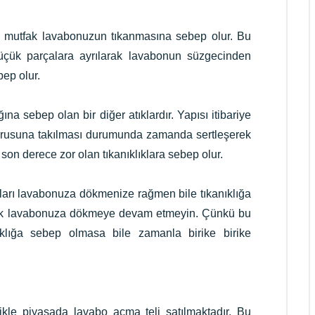
dan mutfak lavabonuzun tıkanmasına sebep olur. Bu
n küçük parçalara ayrılarak lavabonun süzgecinden
ep olur.
na sebep olan bir diğer atıklardır. Yapısı itibariye
orusuna takılması durumunda zamanda sertleşerek
 son derece zor olan tıkanıklıklara sebep olur.
kları lavabonuza dökmenize rağmen bile tıkanıklığa
tfak lavabonuza dökmeye devam etmeyin. Çünkü bu
anıklığa sebep olmasa bile zamanla birike birike
ikle piyasada lavabo açma teli satılmaktadır. Bu