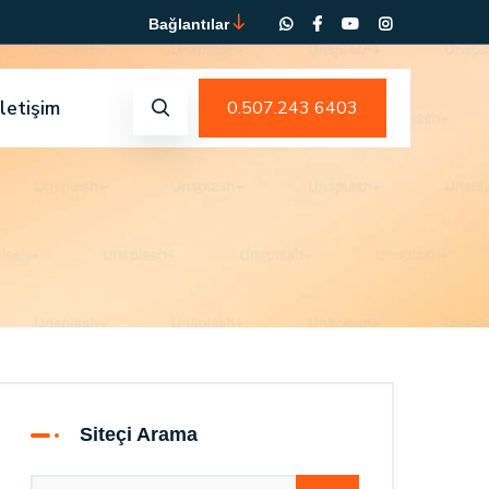
Bağlantılar
İletişim
0.507.243 6403
Siteçi Arama