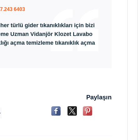
07.243 6403
r türlü gider tıkanıklıkları için bizi
leme Uzman Vidanjör Klozet Lavabo
klığı açma temizleme tıkanıklık açma
Paylaşın
r