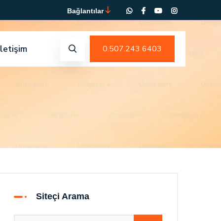
Bağlantılar
İletişim
0.507.243 6403
Siteçi Arama